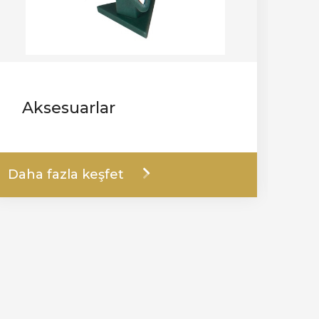
Aksesuarlar
T
Daha fazla keşfet
Dah