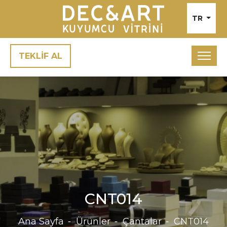
TR
TEKLİF AL
CNT014
Ana Sayfa
Ürünler
Çantalar
CNT014