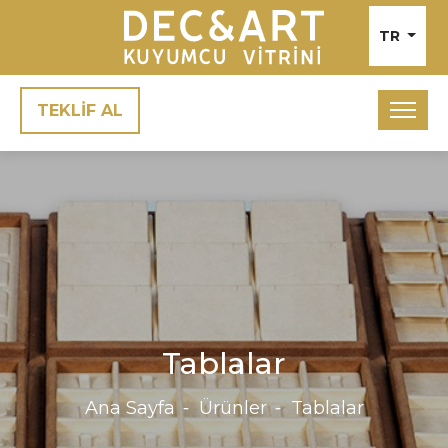
TR
TEKLİF AL
Tablalar
Ana Sayfa
Ürünler
Tablalar